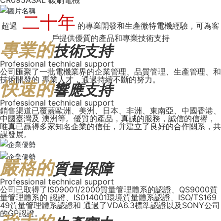
二十年
超過
的專業開發和生產微特電機經驗，可為客
戶提供優質的產品和專業技術支持
專業的
技術支持
Professional technical support
公司匯聚了一批電機業界的企業管理、品質管理、生產管理、和
技術開發的 專業人才，通過持續不斷的努力。
快速的
響應支持
Professional technical support
銷售渠道已覆蓋歐洲、美洲、日本、非洲、東南亞、中國香港、
中國臺灣及 澳洲等。優質的產品，真誠的服務，誠信的信譽，
唯真已贏得多家知名企業的信任，并建立了良好的合作關系，共
謀發展。
嚴格的
質量保障
Professional technical support
公司已取得了IS09001/2000質量管理體系的認證、QS9000質
量管理體系的 認證、IS014001環境質量體系認證、ISO/TS169
49質量管理體系認證和 通過了VDA6.3標準認證以及SONY公司
的GP認證。