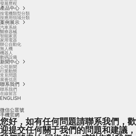
發展歷程
產品中心
按電機類型分類
按應用領域分類
案例展示
汽車系統
醫療器械
智能家居
家用電器
辦公自動化
無人機
機器人
數碼設備
新聞中心
公司新聞
行業動態
常見問題
展會信息
聯系我們
聯系我們
在線留言
ENGLISH
微信公眾號
手機官網
您好，如有任何問題請聯系我們，歡
迎提交任何關于我們的問題和建議，