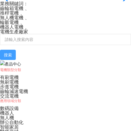
業務關鍵詞：
齒輪箱電機
、
推桿電機
、
無人機電機
、
輪轂電機
、
機器人電機
、
電機生產廠家
搜索
電機類型分類
有刷電機
無刷電機
步進電機
齒輪減速電機
交流電機
應用領域分類
數碼設備
機器人
無人機
辦公自動化
智能家居