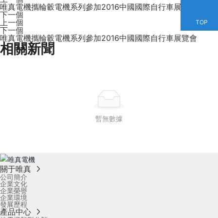
唯真電機攜輪轂電機系列參加2016中國國際自行車展覽會
下一個
上一個
TOP
下一個
唯真電機攜輪轂電機系列參加2016中國國際自行車展覽會
相關新聞
暫無數據
關于唯真
公司簡介
企業文化
企業榮譽
企業環境
發展歷程
產品中心