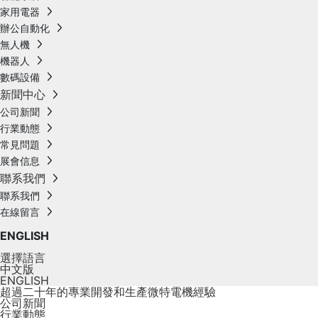
家用電器
辦公自動化
無人機
機器人
數碼設備
新聞中心
公司新聞
行業動態
常見問題
展會信息
聯系我們
聯系我們
在線留言
ENGLISH
選擇語言
中文版
ENGLISH
超過二十年的專業開發和生產微特電機經驗
公司新聞
行業動態