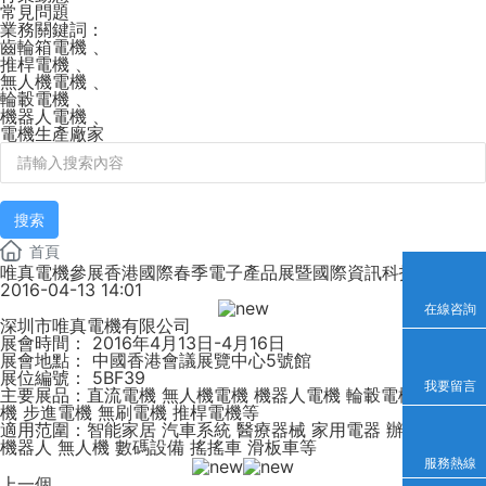
常見問題
業務關鍵詞：
齒輪箱電機
、
推桿電機
、
無人機電機
、
輪轂電機
、
機器人電機
、
電機生產廠家
搜索
首頁
唯真電機參展香港國際春季電子產品展暨國際資訊科技博覽會
2016-04-13 14:01
在線咨詢
深圳市唯真電機有限公司
展會時間： 2016年4月13日-4月16日
展會地點： 中國香港會議展覽中心5號館
展位編號： 5BF39
我要留言
主要展品：直流電機 無人機電機 機器人電機 輪轂電機 碳刷電
機 步進電機 無刷電機 推桿電機等
適用范圍：智能家居 汽車系統 醫療器械 家用電器 辦公自動化
機器人 無人機 數碼設備 搖搖車 滑板車等
服務熱線
上一個